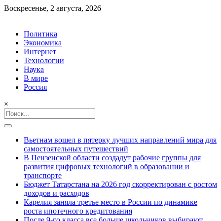
Skip
Воскресенье, 2 августа, 2026
to
content
Политика
Экономика
Интернет
Технологии
Наука
В мире
Россия
×
Search
for:
Вьетнам вошел в пятерку лучших направлений мира для
самостоятельных путешествий
В Пензенской области создадут рабочие группы для
развития цифровых технологий в образовании и
транспорте
Бюджет Татарстана на 2026 год скорректирован с ростом
доходов и расходов
Карелия заняла третье место в России по динамике
роста ипотечного кредитования
После 9-го класса все больше школьников выбирают