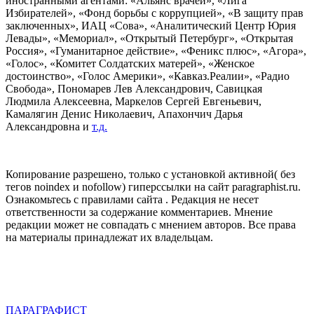
иностранными агентами: «Альянс врачей», «Лига
Избирателей», «Фонд борьбы с коррупцией», «В защиту прав
заключенных», ИАЦ «Сова», «Аналитический Центр Юрия
Левады», «Мемориал», «Открытый Петербург», «Открытая
Россия», «Гуманитарное действие», «Феникс плюс», «Агора»,
«Голос», «Комитет Солдатских матерей», «Женское
достоинство», «Голос Америки», «Кавказ.Реалии», «Радио
Свобода», Пономарев Лев Александрович, Савицкая
Людмила Алексеевна, Маркелов Сергей Евгеньевич,
Камалягин Денис Николаевич, Апахончич Дарья
Александровна и
т.д.
Копирование разрешено, только с установкой активной( без
тегов noindex и nofollow) гиперссылки на сайт paragraphist.ru.
Ознакомьтесь с правилами сайта . Редакция не несет
ответственности за содержание комментариев. Мнение
редакции может не совпадать с мнением авторов. Все права
на материалы принадлежат их владельцам.
ПАРАГРАФИСТ