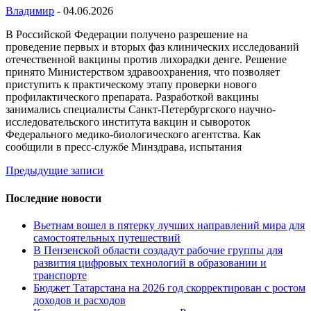
Владимир
-
04.06.2026
В Российской Федерации получено разрешение на
проведение первых и вторых фаз клинических исследований
отечественной вакцины против лихорадки денге. Решение
принято Министерством здравоохранения, что позволяет
приступить к практическому этапу проверки нового
профилактического препарата. Разработкой вакцины
занимались специалисты Санкт-Петербургского научно-
исследовательского института вакцин и сывороток
Федерального медико-биологического агентства. Как
сообщили в пресс-службе Минздрава, испытания
Навигация
Предыдущие записи
по
Последние новости
записям
Вьетнам вошел в пятерку лучших направлений мира для
самостоятельных путешествий
В Пензенской области создадут рабочие группы для
развития цифровых технологий в образовании и
транспорте
Бюджет Татарстана на 2026 год скорректирован с ростом
доходов и расходов